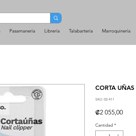
s
Pasamanería
Librería
Talabartería
Marroquinería
CORTA UÑAS 
SKU: 02-411
Prec
₡2 055,00
Cantidad
*