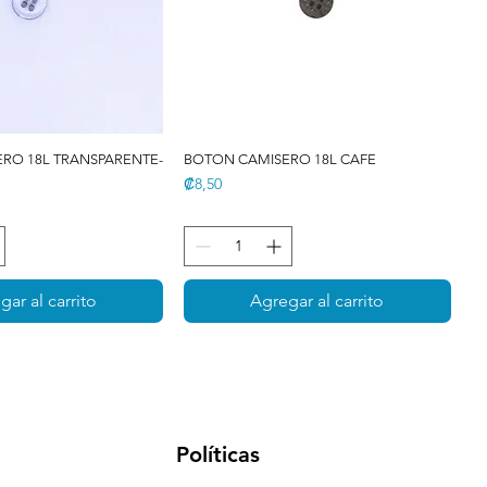
RO 18L TRANSPARENTE-
BOTON CAMISERO 18L CAFE
Precio
₡8,50
gar al carrito
Agregar al carrito
Políticas