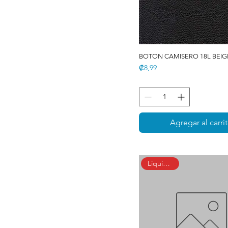
BOTON CAMISERO 18L BEI
Precio
₡8,99
Agregar al carri
Liquidación