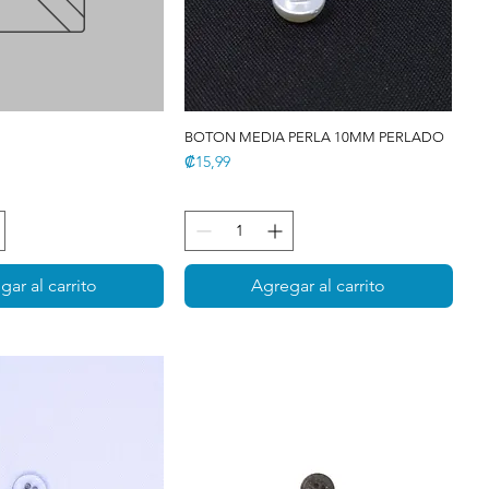
S
BOTON MEDIA PERLA 10MM PERLADO
Precio
₡15,99
gar al carrito
Agregar al carrito