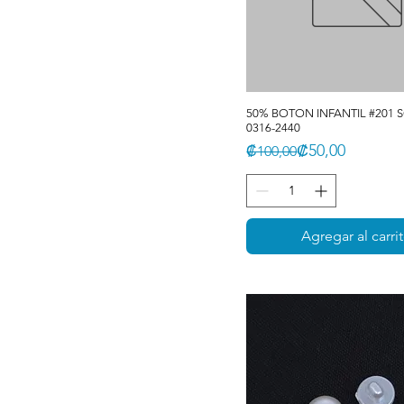
50% BOTON INFANTIL #201
0316-2440
Precio
Precio de oferta
₡50,00
₡100,00
Agregar al carri