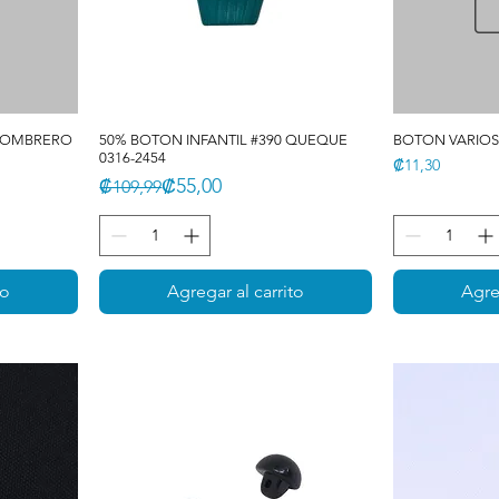
 SOMBRERO
50% BOTON INFANTIL #390 QUEQUE
BOTON VARIO
0316-2454
Precio
₡11,30
Precio
Precio de oferta
₡55,00
₡109,99
to
Agregar al carrito
Agre