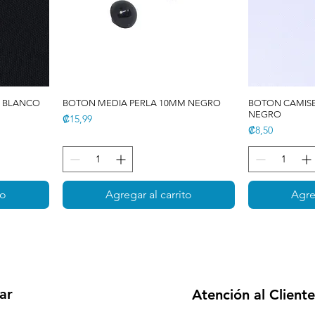
M BLANCO
BOTON MEDIA PERLA 10MM NEGRO
BOTON CAMISE
NEGRO
Precio
₡15,99
Precio
₡8,50
to
Agregar al carrito
Agre
ar
Atención al Cliente