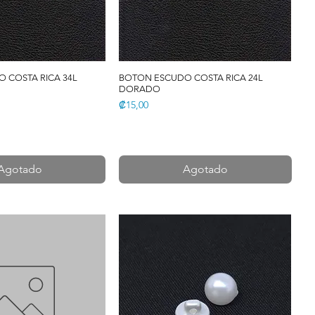
 COSTA RICA 34L
BOTON ESCUDO COSTA RICA 24L
DORADO
Precio
₡15,00
Agotado
Agotado