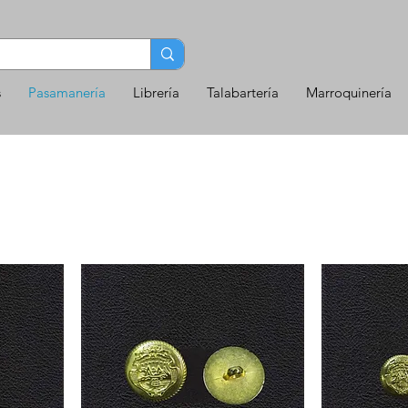
s
Pasamanería
Librería
Talabartería
Marroquinería