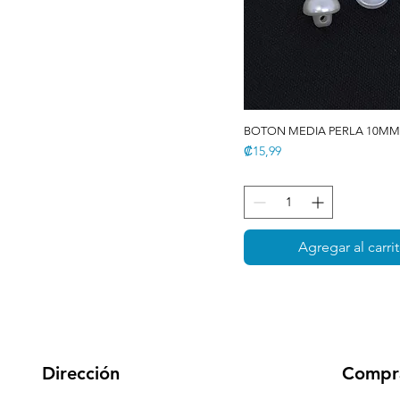
BOTON MEDIA PERLA 10M
Precio
₡15,99
Agregar al carri
Dirección
Compr