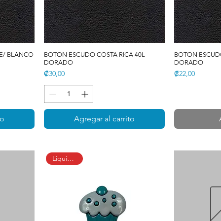
GE/ BLANCO
BOTON ESCUDO COSTA RICA 40L
BOTON ESCUDO
DORADO
DORADO
Precio
Precio
₡30,00
₡22,00
to
Agregar al carrito
Liquidación