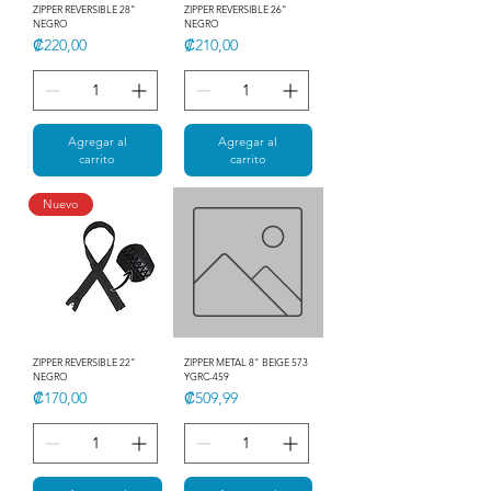
ZIPPER REVERSIBLE 28"
ZIPPER REVERSIBLE 26"
NEGRO
NEGRO
Precio
Precio
₡220,00
₡210,00
Agregar al
Agregar al
carrito
carrito
Nuevo
ZIPPER REVERSIBLE 22"
ZIPPER METAL 8" BEIGE 573
NEGRO
YGRC-459
Precio
Precio
₡170,00
₡509,99