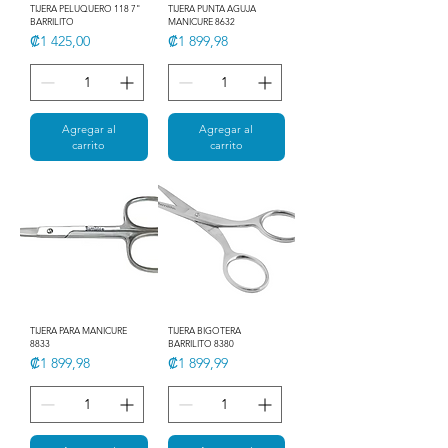
TIJERA PELUQUERO 118 7"
TIJERA PUNTA AGUJA
BARRILITO
MANICURE 8632
Precio
Precio
₡1 425,00
₡1 899,98
Agregar al
Agregar al
carrito
carrito
TIJERA PARA MANICURE
TIJERA BIGOTERA
8833
BARRILITO 8380
Precio
Precio
₡1 899,98
₡1 899,99