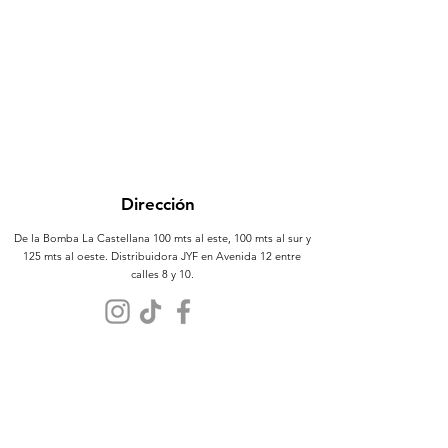
Dirección
De la Bomba La Castellana 100 mts al este, 100 mts al sur y
125 mts al oeste. Distribuidora JYF en Avenida 12 entre
calles 8 y 10.
Atención al Cliente
Contáctanos
Sobre Nosotros