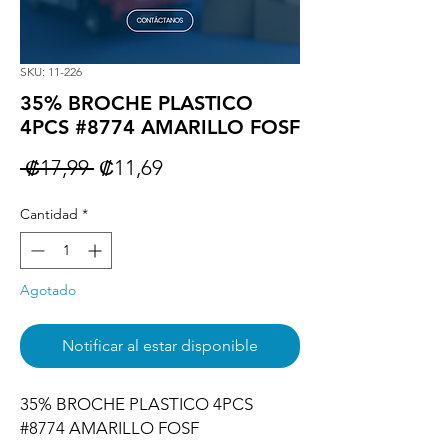
SKU: 11-226
35% BROCHE PLASTICO
4PCS #8774 AMARILLO FOSF
Precio
Precio
 ₡17,99 
₡11,69
de
Cantidad
*
oferta
Agotado
Notificar al estar disponible
35% BROCHE PLASTICO 4PCS 
#8774 AMARILLO FOSF