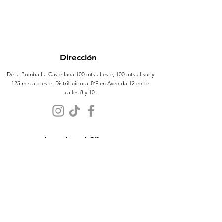
Dirección
De la Bomba La Castellana 100 mts al este, 100 mts al sur y
125 mts al oeste. Distribuidora JYF en Avenida 12 entre
calles 8 y 10.
Atención al Cliente
Contáctanos
Sobre Nosotros
Políticas
Términos y Condiciones