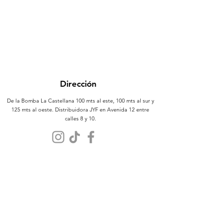
Dirección
De la Bomba La Castellana 100 mts al este, 100 mts al sur y
125 mts al oeste. Distribuidora JYF en Avenida 12 entre
calles 8 y 10.
Atención al Cliente
Contáctanos
Sobre Nosotros
Políticas