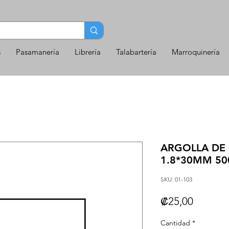
s
Pasamanería
Librería
Talabartería
Marroquinería
ARGOLLA DE
1.8*30MM 50
SKU: 01-103
Precio
₡25,00
Cantidad
*