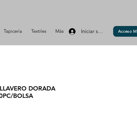
Tapicería
Textiles
Más
Iniciar sesión
Acceso M
 LLAVERO DORADA
0PC/BOLSA