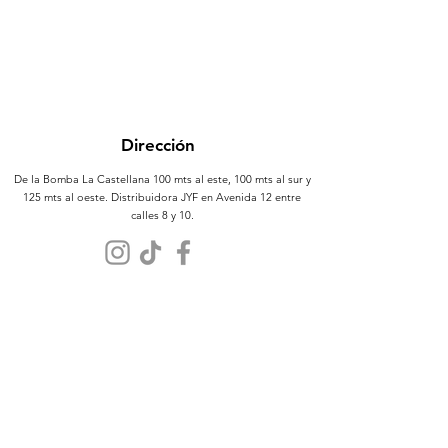
Dirección
De la Bomba La Castellana 100 mts al este, 100 mts al sur y
125 mts al oeste. Distribuidora JYF en Avenida 12 entre
calles 8 y 10.
Atención al Cliente
Contáctanos
Sobre Nosotros
Políticas