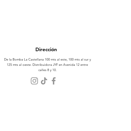
Dirección
De la Bomba La Castellana 100 mts al este, 100 mts al sur y
125 mts al oeste. Distribuidora JYF en Avenida 12 entre
calles 8 y 10.
Atención al Cliente
Contáctanos
Sobre Nosotros
Políticas