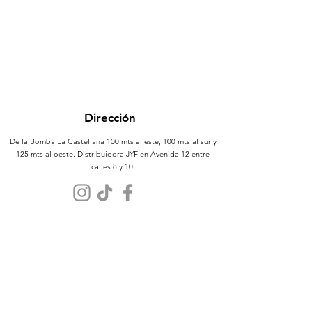
Dirección
De la Bomba La Castellana 100 mts al este, 100 mts al sur y
125 mts al oeste. Distribuidora JYF en Avenida 12 entre
calles 8 y 10.
Atención al Cliente
Contáctanos
Sobre Nosotros
Políticas