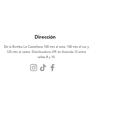
Dirección
De la Bomba La Castellana 100 mts al este, 100 mts al sur y
125 mts al oeste. Distribuidora JYF en Avenida 12 entre
calles 8 y 10.
Atención al Cliente
Contáctanos
Sobre Nosotros
Políticas
Términos y Condiciones