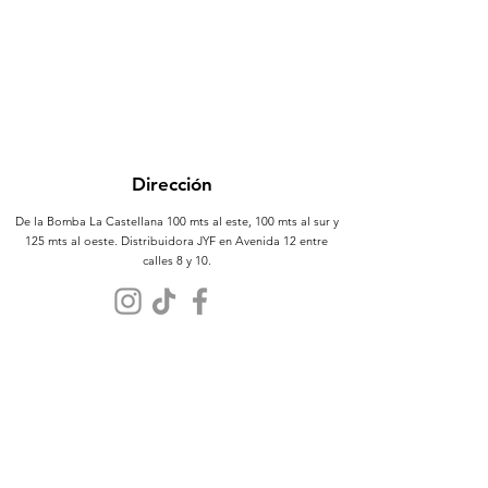
Dirección
De la Bomba La Castellana 100 mts al este, 100 mts al sur y
125 mts al oeste. Distribuidora JYF en Avenida 12 entre
calles 8 y 10.
Atención al Cliente
Contáctanos
Sobre Nosotros
Políticas