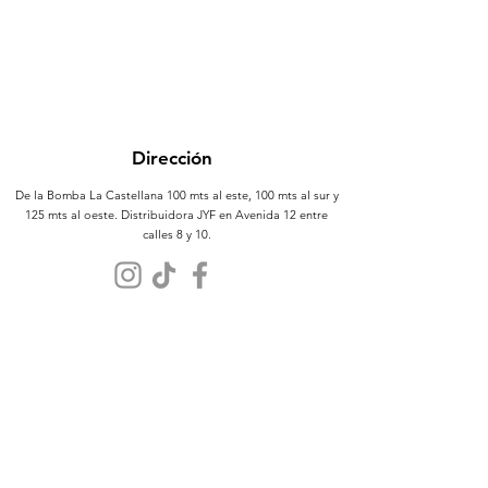
Dirección
De la Bomba La Castellana 100 mts al este, 100 mts al sur y
125 mts al oeste. Distribuidora JYF en Avenida 12 entre
calles 8 y 10.
Atención al Cliente
Contáctanos
Sobre Nosotros
Políticas