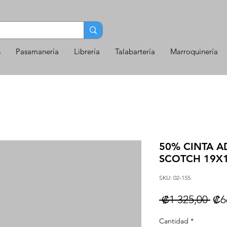
s
Pasamanería
Librería
Talabartería
Marroquinería
50% CINTA A
SCOTCH 19X
SKU: 02-155
Pre
 ₡1 325,00 
₡6
Cantidad
*