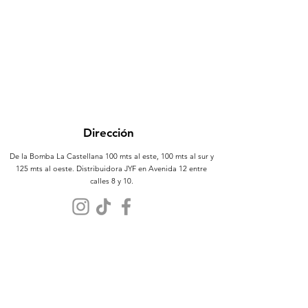
Dirección
De la Bomba La Castellana 100 mts al este, 100 mts al sur y
125 mts al oeste. Distribuidora JYF en Avenida 12 entre
calles 8 y 10.
Atención al Cliente
Contáctanos
Sobre Nosotros