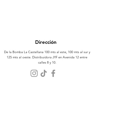
Dirección
De la Bomba La Castellana 100 mts al este, 100 mts al sur y
125 mts al oeste. Distribuidora JYF en Avenida 12 entre
calles 8 y 10.
Atención al Cliente
Contáctanos
Sobre Nosotros
Políticas