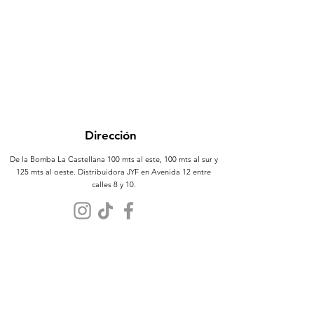
Dirección
De la Bomba La Castellana 100 mts al este, 100 mts al sur y
125 mts al oeste. Distribuidora JYF en Avenida 12 entre
calles 8 y 10.
Atención al Cliente
Contáctanos
Sobre Nosotros