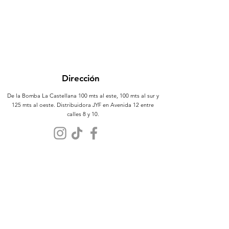
Dirección
De la Bomba La Castellana 100 mts al este, 100 mts al sur y
125 mts al oeste. Distribuidora JYF en Avenida 12 entre
calles 8 y 10.
Atención al Cliente
Contáctanos
Sobre Nosotros
Políticas