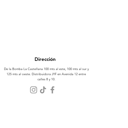
Dirección
De la Bomba La Castellana 100 mts al este, 100 mts al sur y
125 mts al oeste. Distribuidora JYF en Avenida 12 entre
calles 8 y 10.
Atención al Cliente
Contáctanos
Sobre Nosotros