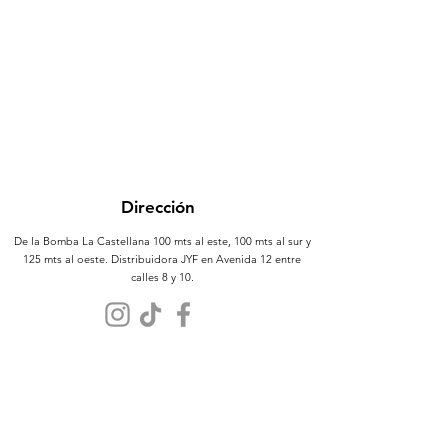
Dirección
De la Bomba La Castellana 100 mts al este, 100 mts al sur y
125 mts al oeste. Distribuidora JYF en Avenida 12 entre
calles 8 y 10.
Atención al Cliente
Contáctanos
Sobre Nosotros