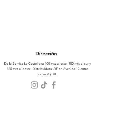
Dirección
De la Bomba La Castellana 100 mts al este, 100 mts al sur y
125 mts al oeste. Distribuidora JYF en Avenida 12 entre
calles 8 y 10.
Atención al Cliente
Contáctanos
Sobre Nosotros