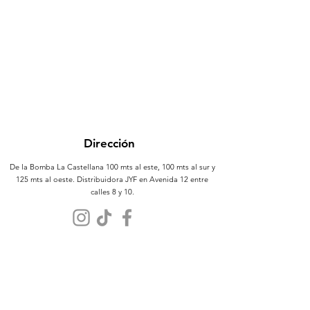
Dirección
De la Bomba La Castellana 100 mts al este, 100 mts al sur y
125 mts al oeste. Distribuidora JYF en Avenida 12 entre
calles 8 y 10.
Atención al Cliente
Contáctanos
Sobre Nosotros