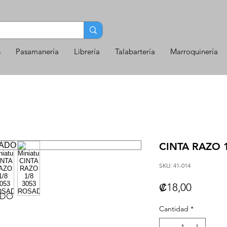
s
Pasamanería
Librería
Talabartería
Marroquinería
CINTA RAZO 
SKU: 41-014
Precio
₡18,00
ADO
Cantidad
*