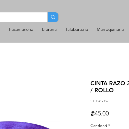
s
Pasamanería
Librería
Talabartería
Marroquinería
CINTA RAZO 
/ ROLLO
SKU: 41-352
Precio
₡45,00
Cantidad
*