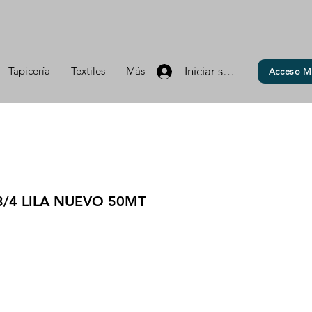
Tapicería
Textiles
Más
Iniciar sesión
Acceso M
3/4 LILA NUEVO 50MT