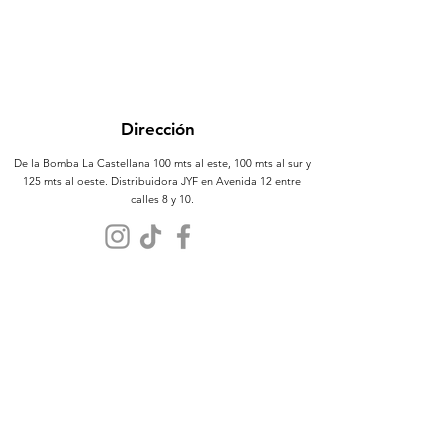
Dirección
De la Bomba La Castellana 100 mts al este, 100 mts al sur y
125 mts al oeste. Distribuidora JYF en Avenida 12 entre
calles 8 y 10.
Atención al Cliente
Contáctanos
Sobre Nosotros
Políticas
Términos y Condiciones