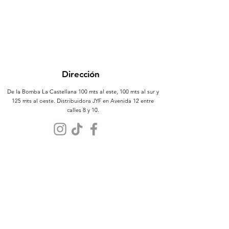
Dirección
De la Bomba La Castellana 100 mts al este, 100 mts al sur y
125 mts al oeste. Distribuidora JYF en Avenida 12 entre
calles 8 y 10.
Atención al Cliente
Contáctanos
Sobre Nosotros
Políticas