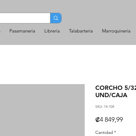
s
Pasamanería
Librería
Talabartería
Marroquinería
CORCHO 5/32 
UND/CAJA
SKU: 14-104
Prec
₡4 849,99
Cantidad
*