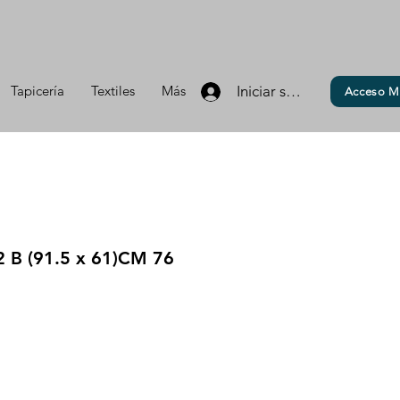
Tapicería
Textiles
Más
Iniciar sesión
Acceso M
B (91.5 x 61)CM 76
io