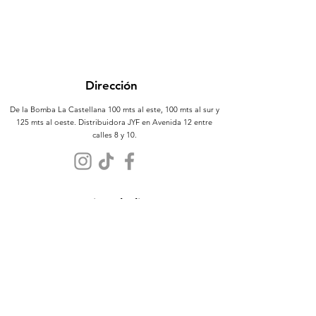
Dirección
De la Bomba La Castellana 100 mts al este, 100 mts al sur y
125 mts al oeste. Distribuidora JYF en Avenida 12 entre
calles 8 y 10.
Atención al Cliente
Contáctanos
Sobre Nosotros
Políticas
Términos y Condiciones