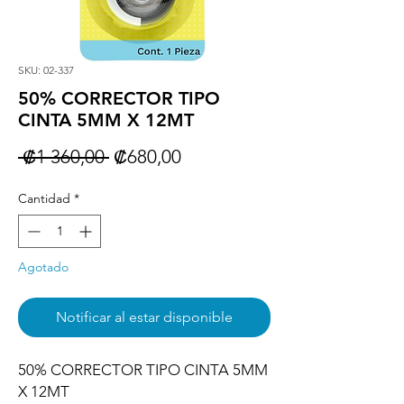
SKU: 02-337
50% CORRECTOR TIPO
CINTA 5MM X 12MT
Precio
Precio
 ₡1 360,00 
₡680,00
de
Cantidad
*
oferta
Agotado
Notificar al estar disponible
50% CORRECTOR TIPO CINTA 5MM 
X 12MT