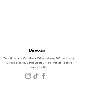
Dirección
De la Bomba La Castellana 100 mts al este, 100 mts al sur y
125 mts al oeste. Distribuidora JYF en Avenida 12 entre
calles 8 y 10.
Atención al Cliente
Contáctanos
Sobre Nosotros