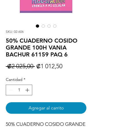
SKU: 02-606
50% CUADERNO COSIDO
GRANDE 100H VANIA
BACHUR 61159 PAQ 6
Precio
Precio
 ₡2 025,00 
₡1 012,50
de
Cantidad
*
oferta
Agregar al carrito
50% CUADERNO COSIDO GRANDE 