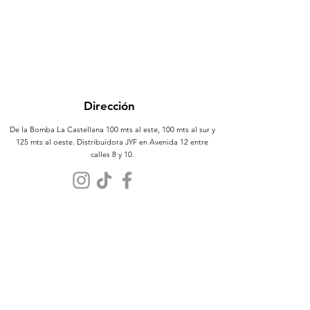
Dirección
De la Bomba La Castellana 100 mts al este, 100 mts al sur y
125 mts al oeste. Distribuidora JYF en Avenida 12 entre
calles 8 y 10.
Atención al Cliente
Contáctanos
Sobre Nosotros
Políticas