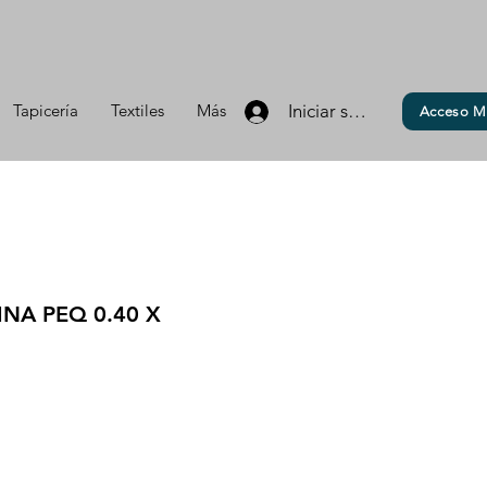
Tapicería
Textiles
Más
Iniciar sesión
Acceso M
NA PEQ 0.40 X