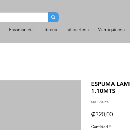
s
Pasamanería
Librería
Talabartería
Marroquinería
ESPUMA LAMI
1.10MTS
SKU: 20-950
Precio
₡320,00
Cantidad
*