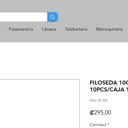
s
Pasamanería
Librería
Talabartería
Marroquinería
FILOSEDA 10
10PCS/CAJA 
SKU: 25-326
Precio
₡295,00
Cantidad
*