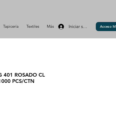
Tapicería
Textiles
Más
Iniciar sesión
Acceso M
G 401 ROSADO CL
1000 PCS/CTN