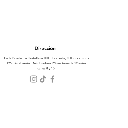
Dirección
De la Bomba La Castellana 100 mts al este, 100 mts al sur y
125 mts al oeste. Distribuidora JYF en Avenida 12 entre
calles 8 y 10.
Atención al Cliente
Contáctanos
Sobre Nosotros
Políticas