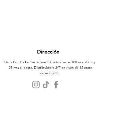
Dirección
De la Bomba La Castellana 100 mts al este, 100 mts al sur y
125 mts al oeste. Distribuidora JYF en Avenida 12 entre
calles 8 y 10.
Atención al Cliente
Contáctanos
Sobre Nosotros
Políticas