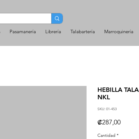
s
Pasamanería
Librería
Talabartería
Marroquinería
HEBILLA TALA
NKL
SKU: 01-453
Precio
₡287,00
Cantidad
*