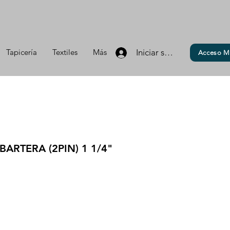
Tapicería
Textiles
Más
Iniciar sesión
Acceso M
BARTERA (2PIN) 1 1/4"