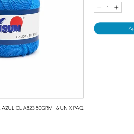
Ag
 AZUL CL A823 50GRM   6 UN X PAQ