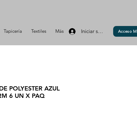
Tapicería
Textiles
Más
Iniciar sesión
Acceso M
 DE POLYESTER AZUL
RM 6 UN X PAQ
io