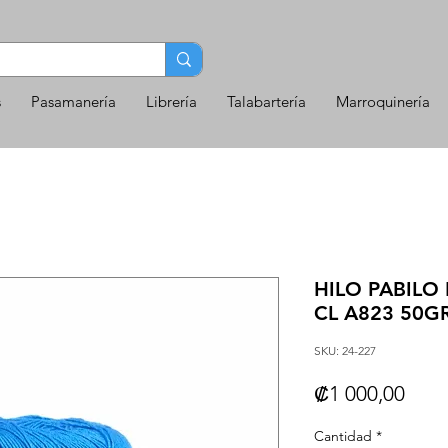
s
Pasamanería
Librería
Talabartería
Marroquinería
HILO PABILO
CL A823 50G
SKU: 24-227
Prec
₡1 000,00
Cantidad
*