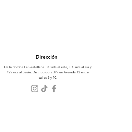
Dirección
De la Bomba La Castellana 100 mts al este, 100 mts al sur y
125 mts al oeste. Distribuidora JYF en Avenida 12 entre
calles 8 y 10.
Atención al Cliente
Contáctanos
Sobre Nosotros