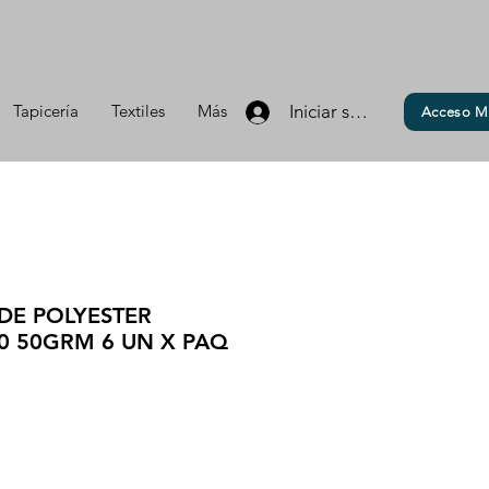
Tapicería
Textiles
Más
Iniciar sesión
Acceso M
 DE POLYESTER
0 50GRM 6 UN X PAQ
io