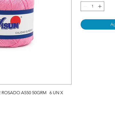
Ag
 ROSADO A550 50GRM   6 UN X 