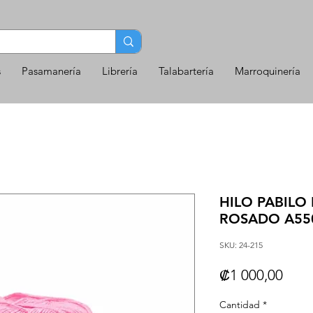
s
Pasamanería
Librería
Talabartería
Marroquinería
HILO PABILO
ROSADO A55
SKU: 24-215
Prec
₡1 000,00
Cantidad
*