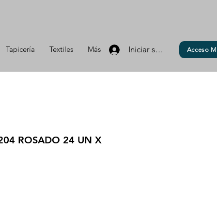
Tapicería
Textiles
Más
Iniciar sesión
Acceso M
204 ROSADO 24 UN X