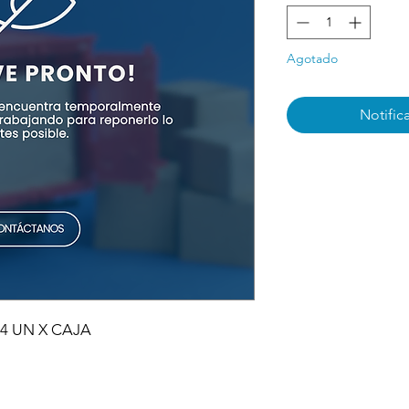
Agotado
Notifica
4 UN X CAJA