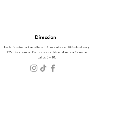
Dirección
De la Bomba La Castellana 100 mts al este, 100 mts al sur y
125 mts al oeste. Distribuidora JYF en Avenida 12 entre
calles 8 y 10.
Atención al Cliente
Contáctanos
Sobre Nosotros
Políticas
Términos y Condiciones