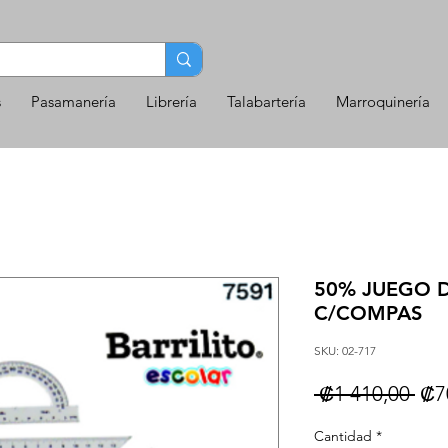
s
Pasamanería
Librería
Talabartería
Marroquinería
50% JUEGO 
C/COMPAS
SKU: 02-717
Pre
 ₡1 410,00 
₡7
Cantidad
*