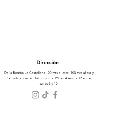
Dirección
De la Bomba La Castellana 100 mts al este, 100 mts al sur y
125 mts al oeste. Distribuidora JYF en Avenida 12 entre
calles 8 y 10.
Atención al Cliente
Contáctanos
Sobre Nosotros