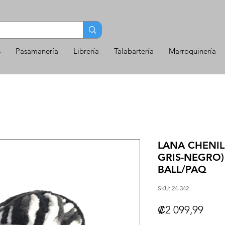
s
Pasamanería
Librería
Talabartería
Marroquinería
LANA CHENIL
GRIS-NEGRO)
BALL/PAQ
SKU: 24-342
Prec
₡2 099,99