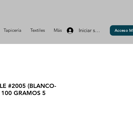
Tapicería
Textiles
Más
Iniciar sesión
Acceso M
LE #2005 (BLANCO-
 100 GRAMOS 5
io