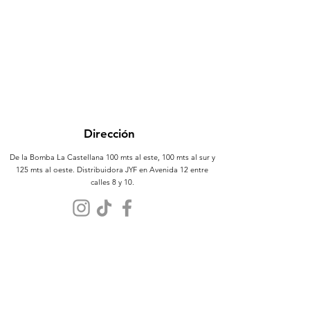
Dirección
De la Bomba La Castellana 100 mts al este, 100 mts al sur y
125 mts al oeste. Distribuidora JYF en Avenida 12 entre
calles 8 y 10.
Atención al Cliente
Contáctanos
Sobre Nosotros