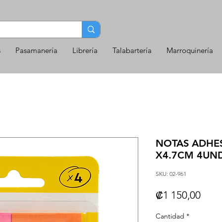
s
Pasamanería
Librería
Talabartería
Marroquinería
NOTAS ADHESI
X4.7CM 4UN
SKU: 02-961
Prec
₡1 150,00
Cantidad
*