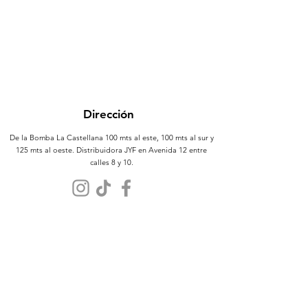
Dirección
De la Bomba La Castellana 100 mts al este, 100 mts al sur y
125 mts al oeste. Distribuidora JYF en Avenida 12 entre
calles 8 y 10.
Atención al Cliente
Contáctanos
Sobre Nosotros
Políticas