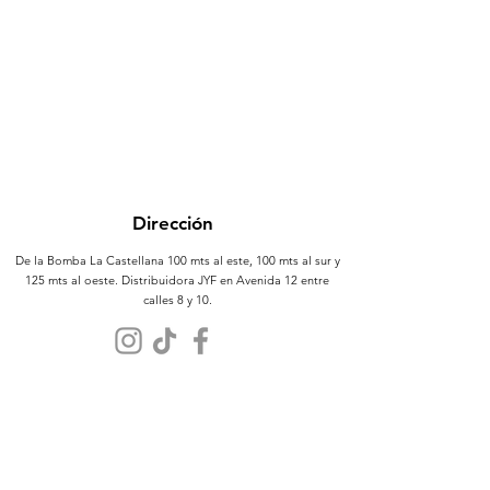
Dirección
De la Bomba La Castellana 100 mts al este, 100 mts al sur y
125 mts al oeste. Distribuidora JYF en Avenida 12 entre
calles 8 y 10.
Atención al Cliente
Contáctanos
Sobre Nosotros