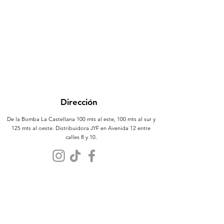
Dirección
De la Bomba La Castellana 100 mts al este, 100 mts al sur y
125 mts al oeste. Distribuidora JYF en Avenida 12 entre
calles 8 y 10.
Atención al Cliente
Contáctanos
Sobre Nosotros